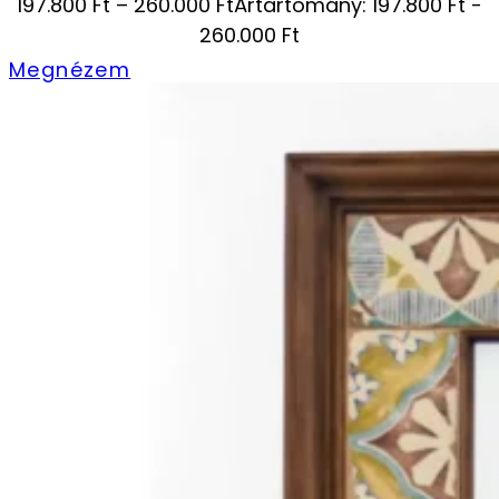
197.800
Ft
–
260.000
Ft
Ártartomány: 197.800 Ft -
260.000 Ft
Megnézem