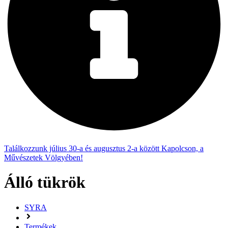
Találkozzunk július 30-a és augusztus 2-a között Kapolcson, a
Művészetek Völgyében!
Álló tükrök
SYRA
Termékek