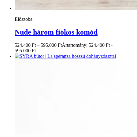
Előszoba
Nude három fiókos komód
524.400
Ft
–
595.000
Ft
Ártartomány: 524.400 Ft -
595.000 Ft