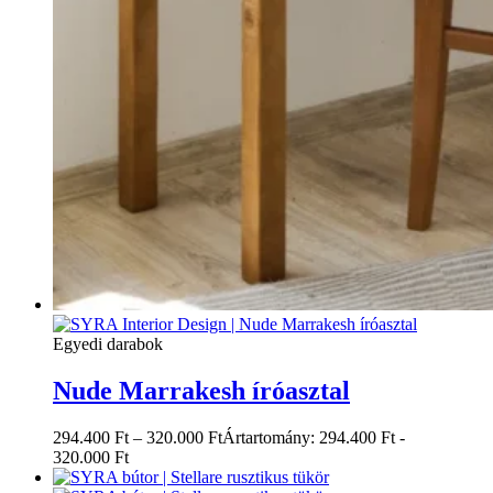
Egyedi darabok
Nude Marrakesh íróasztal
294.400
Ft
–
320.000
Ft
Ártartomány: 294.400 Ft -
320.000 Ft