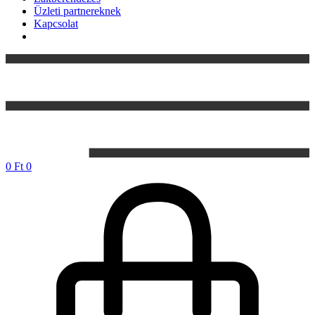
Üzleti partnereknek
Kapcsolat
0
Ft
0