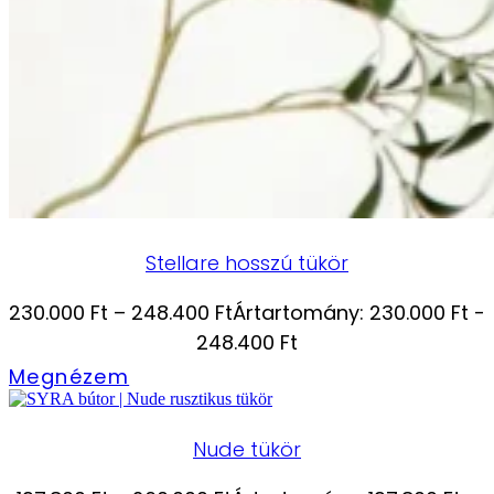
Stellare hosszú tükör
230.000
Ft
–
248.400
Ft
Ártartomány: 230.000 Ft -
248.400 Ft
Megnézem
Nude tükör