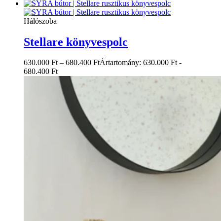
Hálószoba
Stellare könyvespolc
630.000
Ft
–
680.400
Ft
Ártartomány: 630.000 Ft -
680.400 Ft