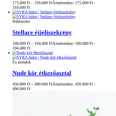
175.000
Ft
–
318.600
Ft
Ártartomány: 175.000 Ft -
318.600 Ft
Hálószoba
Stellare éjjeliszekrény
180.000
Ft
–
194.400
Ft
Ártartomány: 180.000 Ft -
194.400 Ft
Fa asztalok
Nude kör étkezőasztal
450.800
Ft
–
490.000
Ft
Ártartomány: 450.800 Ft -
490.000 Ft