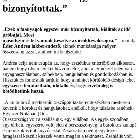
bizonyítottak.”
„
Ezek a faanyagok egyszer már bizonyítottak, kiállták az idő
próbáját. Most
másodszor is fel vannak készítve az örökkévalóságra.”
– mondja
Éder Andrea lakberendező
, akinek munkássága mélyen
összecseng azzal, amiben mi is hiszünk:
Andrea célja nem csupán az, hogy esztétikus enteriőröket alkosson,
hanem hogy olyan tereket hozzon létre, ahol a természet jelen van –
anyaghasználatban, színekben, hangulatban és gondolkodásban is.
Hisszük és fontosnak tartjuk, hogy a minket körülölelő design lehet
egyszerre fenntartható, időtálló
és, hogy
érzelmileg is
kötődhetünk hozzá.
„A különböző mediterrán országok lakberendezésében mesterien
keverik a korokat és hangulatokat, anélkül, hogy túlzásba esnének.
Egyszer Nolában (Dél-
Olaszország) volt a szállásunk, egy villában. Az egyik szobában,
egy térben, egyszerre volt jelen a perzsaszőnyeg, a barokkos kanapé
és a rusztikus dohányzóasztal. A sarokban pedig egy törzsi
faragással készült kisszék vonta magára a tekintetet. Zseniális volt.