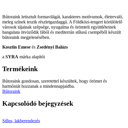
Bútoraink letisztult formavilágát,
karakteres motívumok,
életrevaló,
meleg színek
teszik részletgazdaggá. A Földközi-tengert körülölelő
városok
tájainak szépsége
, nyugalma és örömteli együttléteinek
hangulata ötvöződik
fából
és
mediterrán stílusú csempéből
készült
bútoraink megjelenésében.
Kosztin Emese
és
Zsedényi Balázs
a
SYRA
márka alapítói
Termékeink
Bútoraink gondosan, szeretettel készültek, hogy örömet és
harmóniát hozzanak a mindennapjaidba.
Bútoraink
Kapcsolódó bejegyzések
Stílus, lakberendezés