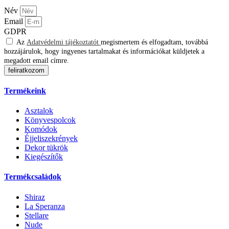
Név
Email
GDPR
Az
Adatvédelmi tájékoztatót
megismertem és elfogadtam, továbbá
hozzájárulok, hogy ingyenes tartalmakat és információkat küldjetek a
megadott email címre.
feliratkozom
Termékeink
Asztalok
Könyvespolcok
Komódok
Éjjeliszekrények
Dekor tükrök
Kiegészítők
Termékcsaládok
Shiraz
La Speranza
Stellare
Nude