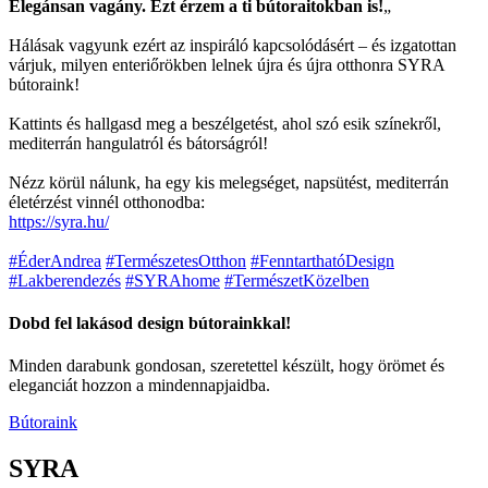
Elegánsan vagány. Ezt érzem a ti bútoraitokban is!
„
Hálásak vagyunk ezért az inspiráló kapcsolódásért – és izgatottan
várjuk, milyen enteriőrökben lelnek újra és újra otthonra SYRA
bútoraink!
Kattints és hallgasd meg a beszélgetést, ahol szó esik színekről,
mediterrán hangulatról és bátorságról!
Nézz körül nálunk, ha egy kis melegséget, napsütést, mediterrán
életérzést vinnél otthonodba:
https://syra.hu/
#ÉderAndrea
#TermészetesOtthon
#FenntarthatóDesign
#Lakberendezés
#SYRAhome
#TermészetKözelben
Dobd fel lakásod design bútorainkkal!
Minden darabunk gondosan, szeretettel készült, hogy örömet és
eleganciát hozzon a mindennapjaidba.
Bútoraink
SYRA