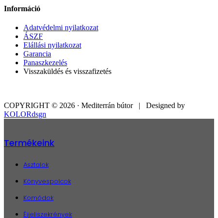
Információ
Adatvédelmi nyilatkozat
ÁSZF
Elállási nyilatkozat
Garancia
Panaszkezelés
Visszaküldés és visszafizetés
COPYRIGHT © 2026 · Mediterrán bútor | Designed by
KOLORdsgn
Termékeink
Asztalok
Könyvespolcok
Komódok
Éjjeliszekrények