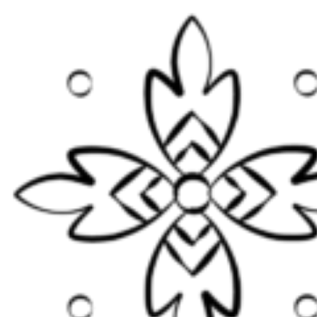
Ugrás
a
tartalomhoz