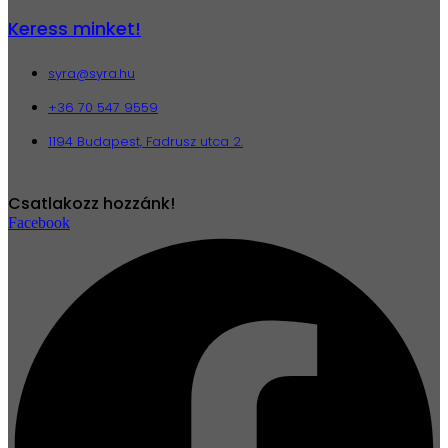
Keress minket!
syra@syra.hu
+36 70 547 9559
1194 Budapest, Fadrusz utca 2.
Csatlakozz hozzánk!
Facebook