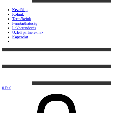
Kezdőlap
Rólunk
Termékeink
Fenntarthatóság
Lakberendezés
Üzleti partnereknek
Kapcsolat
0
Ft
0