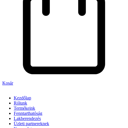
Kosár
Kezdőlap
Rólunk
Termékeink
Fenntarthatóság
Lakberendezés
Üzleti partnereknek