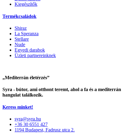
Kiegészítők
Termékcsaládok
Shiraz
La Speranza
Stellare
Nude
Egyedi darabok
Üzleti partnereinknek
„Mediterrán életérzés”
Syra - bútor, ami otthont teremt, ahol a fa és a mediterrán
hangulat találkozik.
Keress minket!
syra@syra.hu
+36 30 6551 427
1194 Budapest, Fadrusz utca 2.