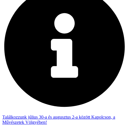
Találkozzunk július 30-a és augusztus 2-a között Kapolcson, a
Művészetek Völgyében!