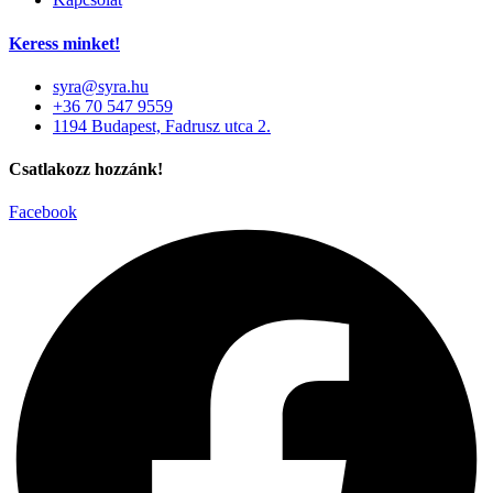
Keress minket!
syra@syra.hu
+36 70 547 9559
1194 Budapest, Fadrusz utca 2.
Csatlakozz hozzánk!
Facebook