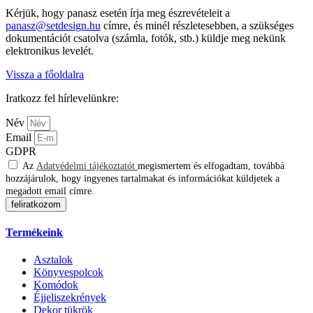
Kérjük, hogy panasz esetén írja meg észrevételeit a
panasz@setdesign.hu
címre, és minél részletesebben, a szükséges
dokumentációt csatolva (számla, fotók, stb.) küldje meg nekünk
elektronikus levelét.
Vissza a főoldalra
Iratkozz fel hírlevelünkre:
Név
Email
GDPR
Az
Adatvédelmi tájékoztatót
megismertem és elfogadtam, továbbá
hozzájárulok, hogy ingyenes tartalmakat és információkat küldjetek a
megadott email címre.
feliratkozom
Termékeink
Asztalok
Könyvespolcok
Komódok
Éjjeliszekrények
Dekor tükrök