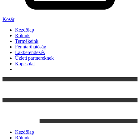
Kosár
Kezdőlap
Rólunk
Termékeink
Fenntarthatóság
Lakberendezés
Üzleti partnereknek
Kapcsolat
Kezdőlap
Rólunk