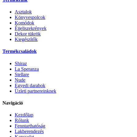
Asztalok
Könyvespolcok
Komódok
Éjjeliszekrények
Dekor tükrök
Kiegészítők
Termékcsaládok
Shiraz
La Speranza
Stellare
Nude
Egyedi darabok
Üzleti partnereinknek
Navigáció
Kezdőlap
Rólunk
Fenntarthatóság
Lakberendezés
Kapcsolat