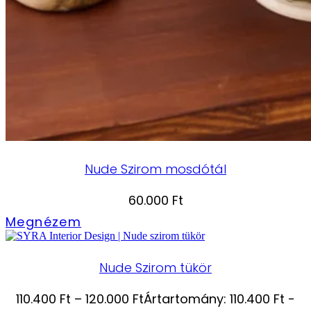
Nude Szirom mosdótál
60.000
Ft
Megnézem
Nude Szirom tükör
110.400
Ft
–
120.000
Ft
Ártartomány: 110.400 Ft -