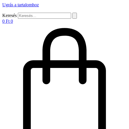
Ugrás a tartalomhoz
Keresés
0
Ft
0