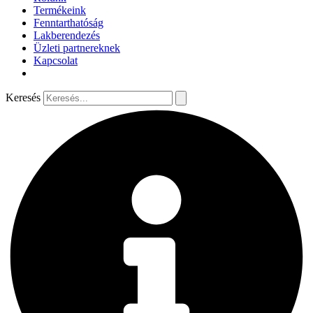
Termékeink
Fenntarthatóság
Lakberendezés
Üzleti partnereknek
Kapcsolat
Keresés