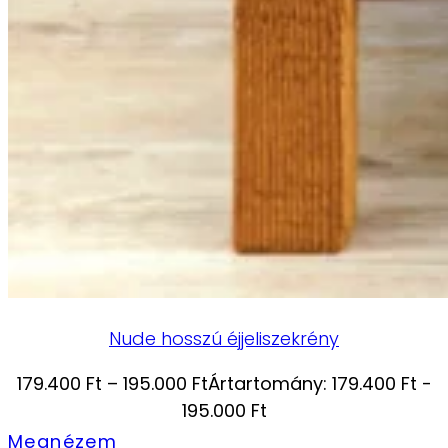
Nude hosszú éjjeliszekrény
179.400
Ft
–
195.000
Ft
Ártartomány: 179.400 Ft -
195.000 Ft
Megnézem