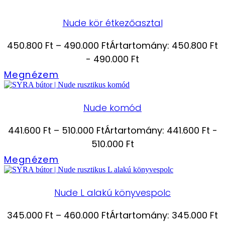
Nude kör étkezőasztal
450.800
Ft
–
490.000
Ft
Ártartomány: 450.800 Ft
- 490.000 Ft
Megnézem
Nude komód
441.600
Ft
–
510.000
Ft
Ártartomány: 441.600 Ft -
510.000 Ft
Megnézem
Nude L alakú könyvespolc
345.000
Ft
–
460.000
Ft
Ártartomány: 345.000 Ft