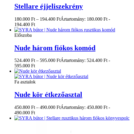
Stellare éjjeliszekrény
180.000
Ft
–
194.400
Ft
Ártartomány: 180.000 Ft -
194.400 Ft
Előszoba
Nude három fiókos komód
524.400
Ft
–
595.000
Ft
Ártartomány: 524.400 Ft -
595.000 Ft
Fa asztalok
Nude kör étkezőasztal
450.800
Ft
–
490.000
Ft
Ártartomány: 450.800 Ft -
490.000 Ft