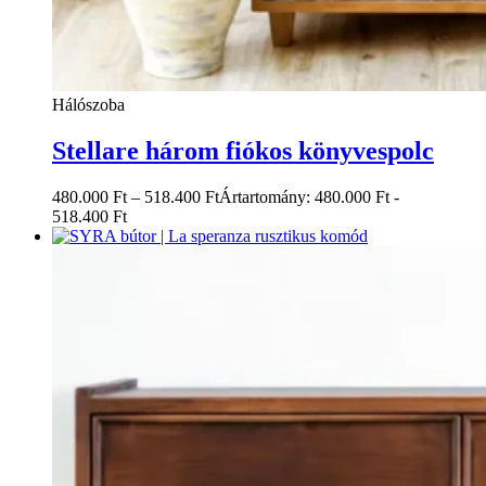
Hálószoba
Stellare három fiókos könyvespolc
480.000
Ft
–
518.400
Ft
Ártartomány: 480.000 Ft -
518.400 Ft