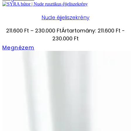
Nude éjjeliszekrény
211.600
Ft
–
230.000
Ft
Ártartomány: 211.600 Ft -
230.000 Ft
Megnézem