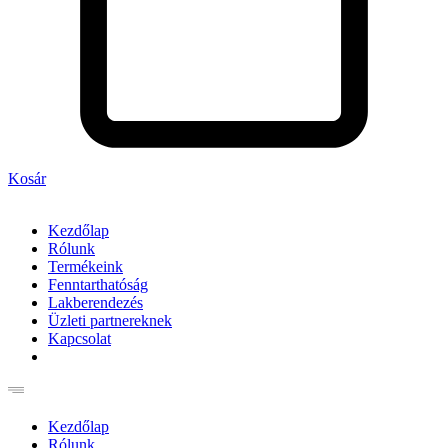
Kosár
Kezdőlap
Rólunk
Termékeink
Fenntarthatóság
Lakberendezés
Üzleti partnereknek
Kapcsolat
Kezdőlap
Rólunk