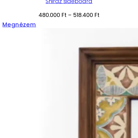
Shiraz sideboard
Ártartomány:
480.000
Ft
–
518.400
Ft
480.000 Ft
Megnézem
-
518.400 Ft