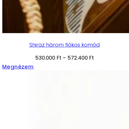
Shiraz három fiókos komód
Ártartomány:
530.000
Ft
–
572.400
Ft
530.000 Ft
Megnézem
-
572.400 Ft