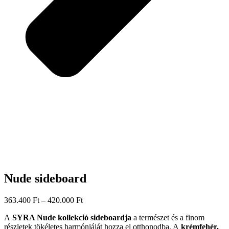
Nude sideboard
Ártartomány:
363.400
Ft
–
420.000
Ft
363.400 Ft
A
SYRA Nude kollekció sideboardja
a természet és a finom
-
részletek tökéletes harmóniáját hozza el otthonodba. A
krémfehér,
420.000 Ft