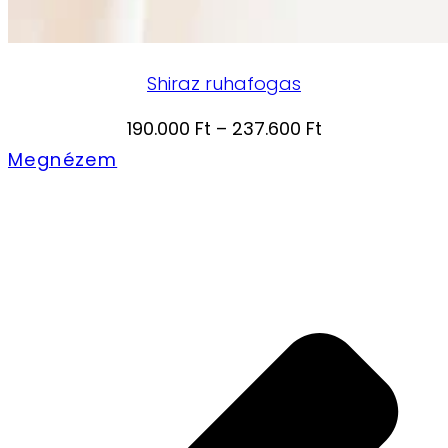
Shiraz ruhafogas
Ártartomány:
190.000
Ft
–
237.600
Ft
190.000 Ft
Megnézem
-
237.600 Ft