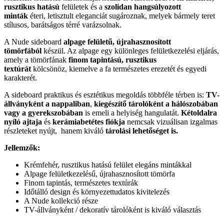
rusztikus hatású
felületek és a
szolidan hangsúlyozott
minták
éteri, letisztult eleganciát sugároznak, melyek bármely teret
stílusos, barátságos térré varázsolnak.
A Nude sideboard
alpage felületű, újrahasznosított
tömörfából
készül. Az alpage egy különleges felületkezelési eljárás,
amely a tömörfának
finom tapintású, rusztikus
textúrát
kölcsönöz, kiemelve a fa természetes erezetét és egyedi
karakterét.
A sideboard praktikus és esztétikus megoldás többféle térben is:
TV-
állványként a nappaliban
,
kiegészítő tárolóként a hálószobában
vagy a gyerekszobában
is emeli a helyiség hangulatát.
Kétoldalra
nyíló ajtaja
és
kerámiabetétes fiókja
nemcsak vizuálisan izgalmas
részleteket nyújt, hanem kiváló
tárolási lehetőséget is.
Jellemzők:
Krémfehér, rusztikus hatású felület elegáns mintákkal
Alpage felületkezelésű, újrahasznosított tömörfa
Finom tapintás, természetes textúrák
Időtálló design és környezettudatos kivitelezés
A Nude kollekció része
TV-állványként / dekoratív tárolóként is kiváló választás