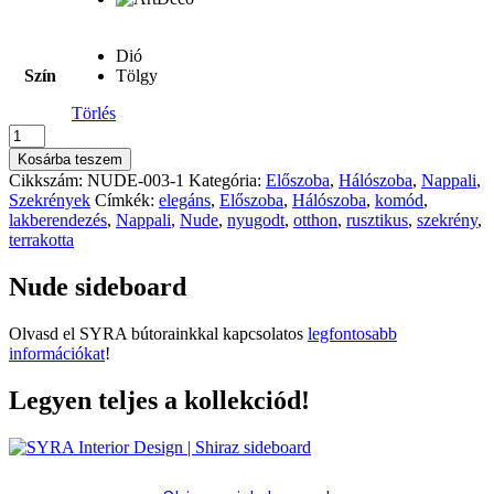
Dió
Szín
Tölgy
Törlés
Nude
sideboard
Kosárba teszem
mennyiség
Cikkszám:
NUDE-003-1
Kategória:
Előszoba
,
Hálószoba
,
Nappali
,
Szekrények
Címkék:
elegáns
,
Előszoba
,
Hálószoba
,
komód
,
lakberendezés
,
Nappali
,
Nude
,
nyugodt
,
otthon
,
rusztikus
,
szekrény
,
terrakotta
Nude sideboard
Olvasd el SYRA bútorainkkal kapcsolatos
legfontosabb
információkat
!
Legyen teljes a kollekciód!