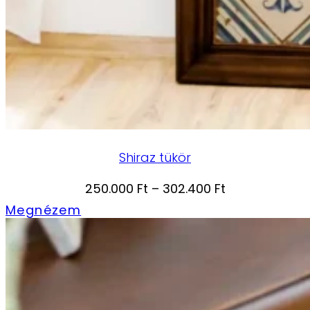
Shiraz tükör
Ártartomány:
250.000
Ft
–
302.400
Ft
250.000 Ft
Megnézem
-
302.400 Ft