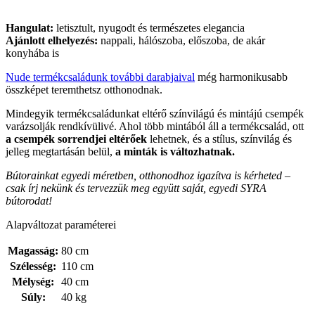
Hangulat:
letisztult, nyugodt és természetes elegancia
Ajánlott elhelyezés:
nappali, hálószoba, előszoba, de akár
konyhába is
Nude termékcsaládunk további darabjaival
még harmonikusabb
összképet teremthetsz otthonodnak.
Mindegyik termékcsaládunkat eltérő színvilágú és mintájú csempék
varázsolják rendkívülivé. Ahol több mintából áll a termékcsalád, ott
a csempék sorrendjei eltérőek
lehetnek, és a stílus, színvilág és
jelleg megtartásán belül,
a minták is változhatnak.
Bútorainkat egyedi méretben, otthonodhoz igazítva is kérheted –
csak írj nekünk és tervezzük meg együtt saját, egyedi SYRA
bútorodat!
Alapváltozat paraméterei
Magasság:
80 cm
Szélesség:
110 cm
Mélység:
40 cm
Súly:
40 kg