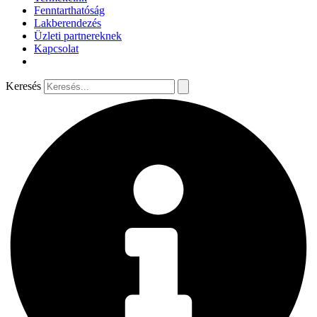
Fenntarthatóság
Lakberendezés
Üzleti partnereknek
Kapcsolat
Keresés