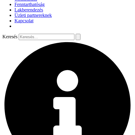
Fenntarthatóság
Lakberendezés
Üzleti partnereknek
Kapcsolat
Keresés