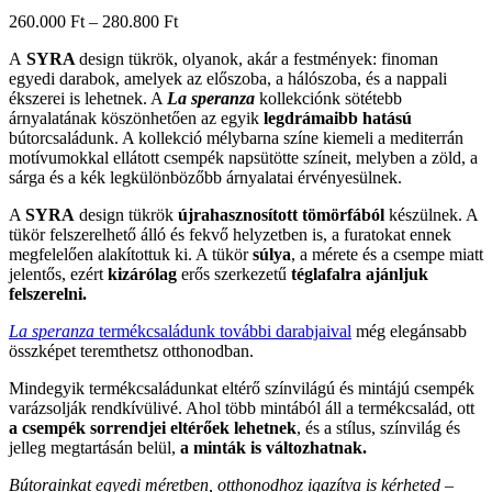
Ártartomány:
260.000
Ft
–
280.800
Ft
260.000 Ft
A
SYRA
design tükrök, olyanok, akár a festmények: finoman
-
egyedi darabok, amelyek az előszoba, a hálószoba, és a nappali
280.800 Ft
ékszerei is lehetnek.
A
La speranza
kollekciónk sötétebb
árnyalatának köszönhetően az egyik
legdrámaibb hatású
bútorcsaládunk
. A kollekció mélybarna színe kiemeli a mediterrán
motívumokkal ellátott csempék napsütötte színeit, melyben a zöld, a
sárga és a kék legkülönbözőbb árnyalatai érvényesülnek.
A
SYRA
design tükrök
újrahasznosított tömörfából
készülnek. A
tükör felszerelhető álló és fekvő helyzetben is, a furatokat ennek
megfelelően alakítottuk ki. A tükör
súlya
, a mérete és a csempe miatt
jelentős, ezért
kizárólag
erős szerkezetű
téglafalra
ajánljuk
felszerelni.
La speranza
termékcsaládunk további darabjaival
még elegánsabb
összképet teremthetsz otthonodban.
Mindegyik termékcsaládunkat eltérő színvilágú és mintájú csempék
varázsolják rendkívülivé. Ahol több mintából áll a termékcsalád, ott
a csempék sorrendjei eltérőek lehetnek
, és a stílus, színvilág és
jelleg megtartásán belül,
a minták is változhatnak.
Bútorainkat egyedi méretben, otthonodhoz igazítva is kérheted –