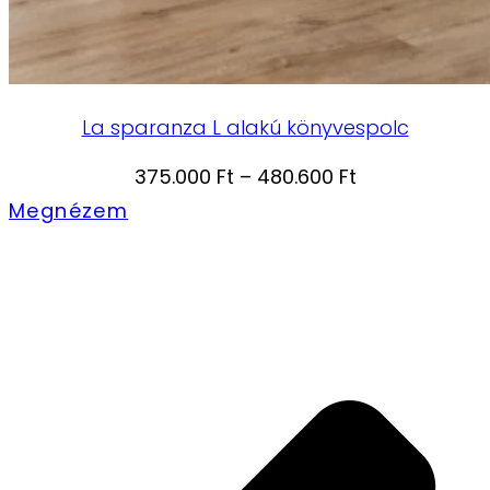
La sparanza L alakú könyvespolc
Ártartomány:
375.000
Ft
–
480.600
Ft
375.000 Ft
Megnézem
-
480.600 Ft