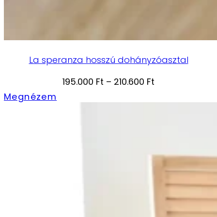
La speranza hosszú dohányzóasztal
Ártartomány:
195.000
Ft
–
210.600
Ft
195.000 Ft
Megnézem
-
210.600 Ft