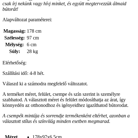
csak írj nekünk vagy hívj minket, és együtt megtervezzük álmaid
bútorát!
Alapváltozat paraméterei:
Magasság:
178 cm
Szélesség:
97 cm
Mélység:
6 cm
Súly:
28 kg
Elérhetőség:
Szállítási idő: 4-8 hét.
Válaszd ki a számodra megfelelő változatot.
A terméket méret, felület, csempe és szín szerint is személyre
szabhatod. A választott méret és felület módosíthatja az árat, így
könnyedén az otthonodhoz és igényeidhez igazíthatod bútorodat.
A csempék mintája és sorrendje termékenként eltérhet, azonban a
választott stílus és színvilág minden esetben megmarad.
Méret
178x97x6,5cm