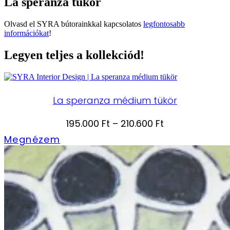
La speranza tükör
Olvasd el SYRA bútorainkkal kapcsolatos
legfontosabb
információkat
!
Legyen teljes a kollekciód!
La speranza médium tükör
Ártartomány:
195.000
Ft
–
210.600
Ft
195.000 Ft
Megnézem
-
210.600 Ft