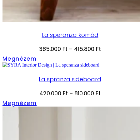
La speranza komód
Ártartomány:
385.000
Ft
–
415.800
Ft
385.000 Ft
Megnézem
-
415.800 Ft
La spranza sideboard
Ártartomány:
420.000
Ft
–
810.000
Ft
420.000 Ft
Megnézem
-
810.000 Ft