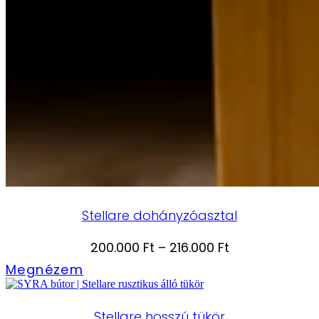
Stellare dohányzóasztal
Ártartomány:
200.000
Ft
–
216.000
Ft
200.000 Ft
Megnézem
-
216.000 Ft
Stellare hosszú tükör