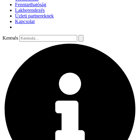
Fenntarthatóság
Lakberendezés
Üzleti partnereknek
Kapcsolat
Keresés