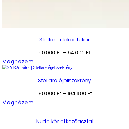
Stellare dekor tükör
Ártartomány:
50.000
Ft
–
54.000
Ft
50.000 Ft
Megnézem
-
54.000 Ft
Stellare éjjeliszekrény
Ártartomány:
180.000
Ft
–
194.400
Ft
180.000 Ft
Megnézem
-
194.400 Ft
Nude kör étkezőasztal