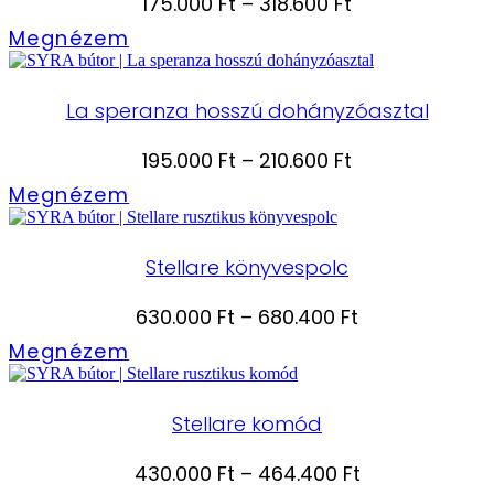
Ártartomány:
175.000
Ft
–
318.600
Ft
175.000 Ft
Megnézem
-
318.600 Ft
La speranza hosszú dohányzóasztal
Ártartomány:
195.000
Ft
–
210.600
Ft
195.000 Ft
Megnézem
-
210.600 Ft
Stellare könyvespolc
Ártartomány:
630.000
Ft
–
680.400
Ft
630.000 Ft
Megnézem
-
680.400 Ft
Stellare komód
Ártartomány:
430.000
Ft
–
464.400
Ft