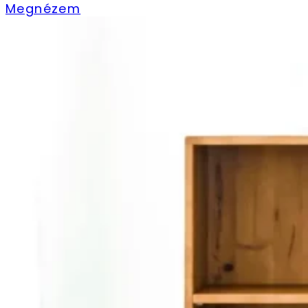
430.000 Ft
Megnézem
-
464.400 Ft