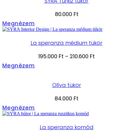
SYRA Türkiz tükör
80.000
Ft
Megnézem
La speranza médium tükör
Ártartomány:
195.000
Ft
–
210.600
Ft
195.000 Ft
Megnézem
-
210.600 Ft
Olíva tükör
84.000
Ft
Megnézem
La speranza komód