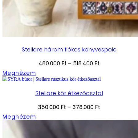
Stellare három fiókos könyvespolc
Ártartomány:
480.000
Ft
–
518.400
Ft
480.000 Ft
Megnézem
-
518.400 Ft
Stellare kör étkezőasztal
Ártartomány:
350.000
Ft
–
378.000
Ft
350.000 Ft
Megnézem
-
378.000 Ft