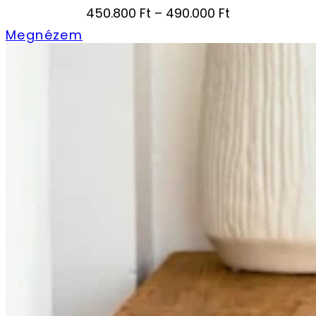
Ártartomány:
450.800
Ft
–
490.000
Ft
450.800 Ft
Megnézem
-
490.000 Ft