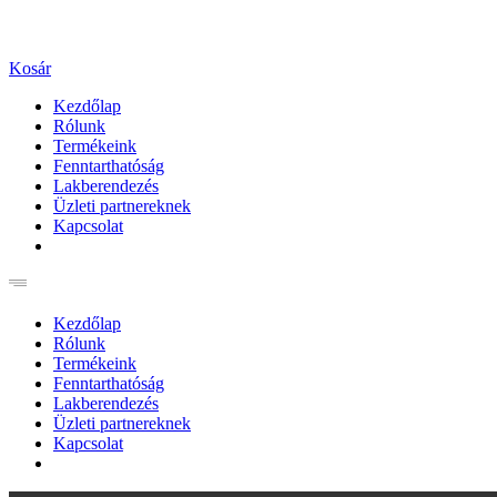
Kosár
Kezdőlap
Rólunk
Termékeink
Fenntarthatóság
Lakberendezés
Üzleti partnereknek
Kapcsolat
Kezdőlap
Rólunk
Termékeink
Fenntarthatóság
Lakberendezés
Üzleti partnereknek
Kapcsolat