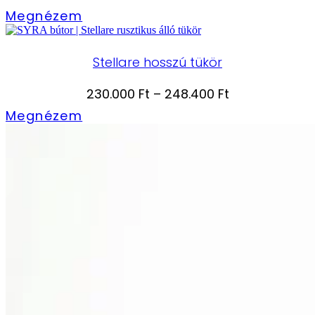
260.000 Ft
Megnézem
-
280.800 Ft
Stellare hosszú tükör
Ártartomány:
230.000
Ft
–
248.400
Ft
230.000 Ft
Megnézem
-
248.400 Ft