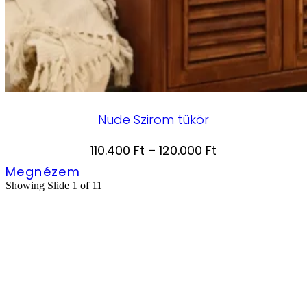
Nude Szirom tükör
Ártartomány:
110.400
Ft
–
120.000
Ft
110.400 Ft
Megnézem
Showing Slide 1 of 11
-
120.000 Ft