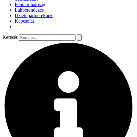
Fenntarthatóság
Lakberendezés
Üzleti partnereknek
Kapcsolat
Keresés