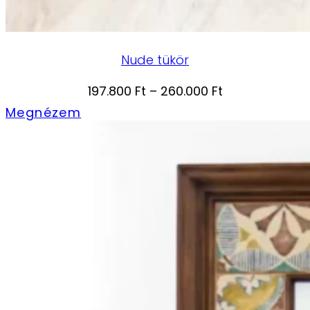
Nude tükör
Ártartomány:
197.800
Ft
–
260.000
Ft
197.800 Ft
Megnézem
-
260.000 Ft