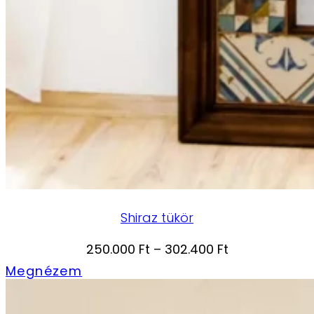
Shiraz tükör
Ártartomány:
250.000
Ft
–
302.400
Ft
250.000 Ft
Megnézem
-
302.400 Ft