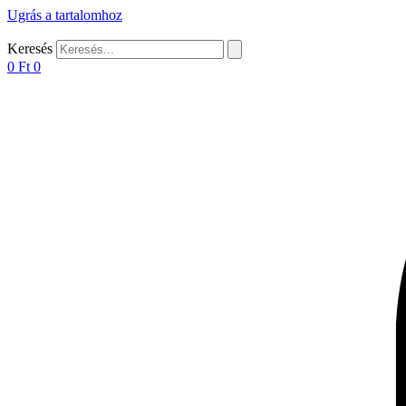
Ugrás a tartalomhoz
Keresés
0
Ft
0